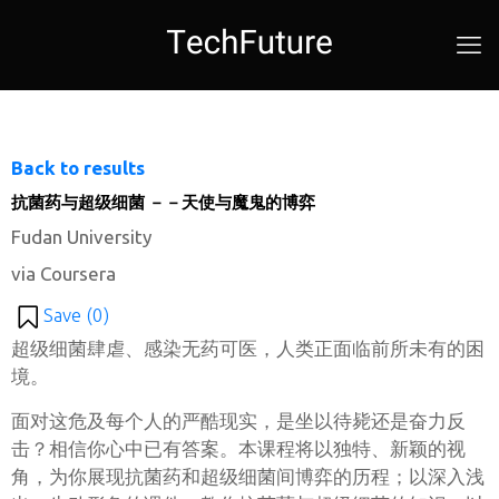
Back to results
抗菌药与超级细菌 －－天使与魔鬼的博弈
Fudan University
via Coursera
Save (
0
)
超级细菌肆虐、感染无药可医，人类正面临前所未有的困
境。
面对这危及每个人的严酷现实，是坐以待毙还是奋力反
击？相信你心中已有答案。本课程将以独特、新颖的视
角，为你展现抗菌药和超级细菌间博弈的历程；以深入浅